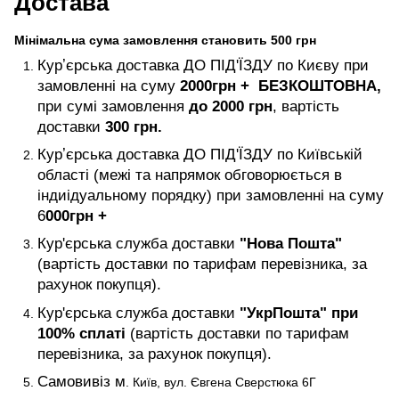
Достава
Мінімальна сума замовлення становить 500 грн
Курʼєрська доставка ДО ПІД'ЇЗДУ по Києву при
замовленні на суму
2000
грн +
БЕЗКОШТОВНА,
при сумі замовлення
до 2000 грн
, вартість
доставки
300 грн.
Курʼєрська доставка ДО ПІД'ЇЗДУ по Київській
області (межі та напрямок обговорюється в
індиідуальному порядку) при замовленні на суму
6
000
грн +
Кур'єрська служба доставки
"Нова Пошта"
(вартість доставки по тарифам перевізника, за
рахунок покупця).
Кур'єрська служба доставки
"УкрПошта" при
100% сплаті
(вартість доставки по тарифам
перевізника, за рахунок покупця).
Самовивіз м
. Київ, вул. Євгена Сверстюка 6Г