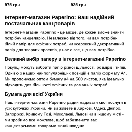
ЯЩИК (5шт)
975 грн
925 грн
Інтернет-магазин Paperino: Ваш надійний
постачальник канцтоварів
Інтернет-магазин Paperino - це місце, де кожен зможе знайти
потрібну канцелярію. Незалежно від того, чи вам потрібен
білий папір для офісних потреб, чи ксероксний декоративний
папір для творчих проектів, у нас є все, що вам потрібно.
Великий вибір паперу в інтернет-магазині Paperino
Покупці можуть вибрати папір різної щільності, розмірів і типів.
Однією з наших найпопулярніших позицій є папір формату А4.
Ми пропонуємо оптом бумагу а4 на 500 листов, яка ідеально
підходить для більшості офісних та домашніх потреб.
Бумага для всієї України
Наш інтернет-магазин Paperino радий надавати свої послуги в
усіх куточках України. Чи ви живете в Харкові, Одесі, Дніпро,
Запоріжжі, Кривому Розі, Миколаєві, Львові чи в іншому місті -
ми зробимо все можливе, щоб забезпечити вас
канцелярськими товарами якнайшвидше.