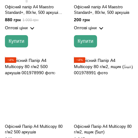
8
Офісний папір А4 Maestro
Офісний папір А4 Maestro
Standard+, 80г/м, 500 аркушів
Standard+, 80г/м, 500 аркушів
(ящик, 5шт)
880 грн
200 грн
1 000 грн
Оптові ціни
Оптові ціни
Купити
Купити
−4%
−4%
Офісний Папір А4 Multicopy 80
Офісний Папір А4 Multicopy 80
г/м2 500 аркушів
г/м2, ящик (5шт)