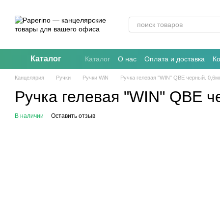
Перейти к основному контенту
Каталог
Каталог
О нас
Оплата и доставка
К
Канцелярия
Ручки
Ручки WiN
Ручка гелевая "WIN" QBE черный. 0,6м
Ручка гелевая "WIN" QBE ч
В наличии
Оставить отзыв