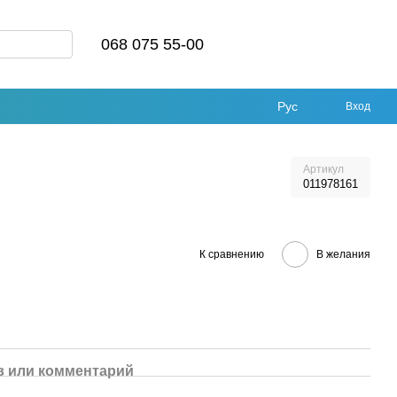
068 075 55-00
Рус
Вход
Артикул
011978161
К сравнению
В желания
 или комментарий