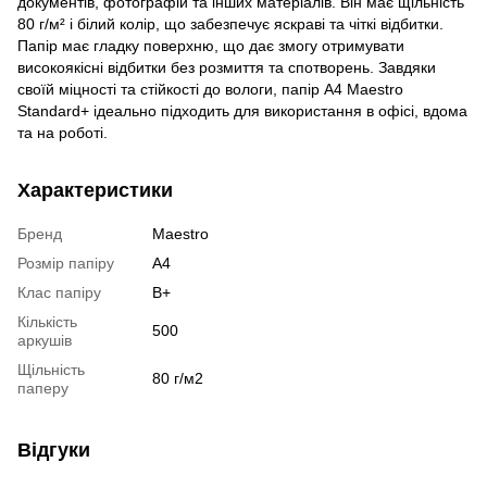
документів, фотографій та інших матеріалів. Він має щільність
80 г/м² і білий колір, що забезпечує яскраві та чіткі відбитки.
Папір має гладку поверхню, що дає змогу отримувати
високоякісні відбитки без розмиття та спотворень. Завдяки
своїй міцності та стійкості до вологи, папір А4 Maestro
Standard+ ідеально підходить для використання в офісі, вдома
та на роботі.
Характеристики
Бренд
Maestro
Розмір папіру
А4
Клас папіру
B+
Кількість
500
аркушів
Щільність
80 г/м2
паперу
Відгуки