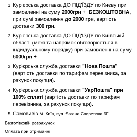
Курʼєрська доставка ДО ПІД'ЇЗДУ по Києву при
замовленні на суму
2000
грн +
БЕЗКОШТОВНА,
при сумі замовлення
до 2000 грн
, вартість
доставки
300 грн.
Курʼєрська доставка ДО ПІД'ЇЗДУ по Київській
області (межі та напрямок обговорюється в
індиідуальному порядку) при замовленні на суму
6
000
грн +
Кур'єрська служба доставки
"Нова Пошта"
(вартість доставки по тарифам перевізника, за
рахунок покупця).
Кур'єрська служба доставки
"УкрПошта" при
100% сплаті
(вартість доставки по тарифам
перевізника, за рахунок покупця).
Самовивіз м
. Київ, вул. Євгена Сверстюка 6Г
Безготівковій розрахунок
Оплата при отриманні