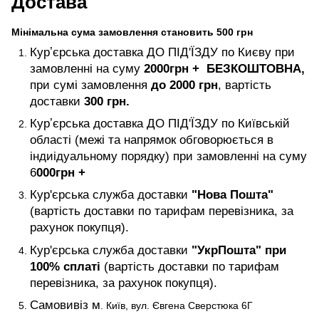
Достава
Мінімальна сума замовлення становить 500 грн
Курʼєрська доставка ДО ПІД'ЇЗДУ по Києву при
замовленні на суму
2000
грн +
БЕЗКОШТОВНА,
при сумі замовлення
до 2000 грн
, вартість
доставки
300 грн.
Курʼєрська доставка ДО ПІД'ЇЗДУ по Київській
області (межі та напрямок обговорюється в
індиідуальному порядку) при замовленні на суму
6
000
грн +
Кур'єрська служба доставки
"Нова Пошта"
(вартість доставки по тарифам перевізника, за
рахунок покупця).
Кур'єрська служба доставки
"УкрПошта" при
100% сплаті
(вартість доставки по тарифам
перевізника, за рахунок покупця).
Самовивіз м
. Київ, вул. Євгена Сверстюка 6Г