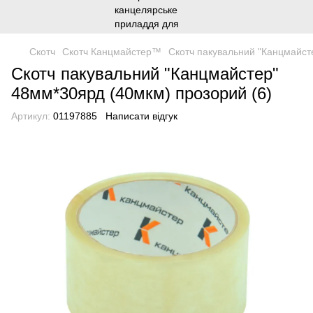
Скотч
Скотч Канцмайстер™
Скотч пакувальний "Канцмайст
Скотч пакувальний "Канцмайстер"
48мм*30ярд (40мкм) прозорий (6)
Артикул:
01197885
Написати відгук