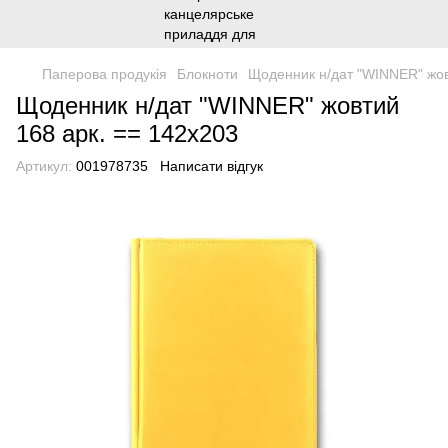
Паперова продукія
Блокноти
Щоденник н/дат "WINNER" жов
Щоденник н/дат "WINNER" жовтий
168 арк. == 142х203
Артикул:
001978735
Написати відгук