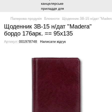
Паперова продукія
Блокноти
Щоденник 3В-15 н/дат "Mader
Щоденник 3В-15 н/дат "Madera"
бордо 176арк. == 95х135
Артикул:
001978748
Написати відгук