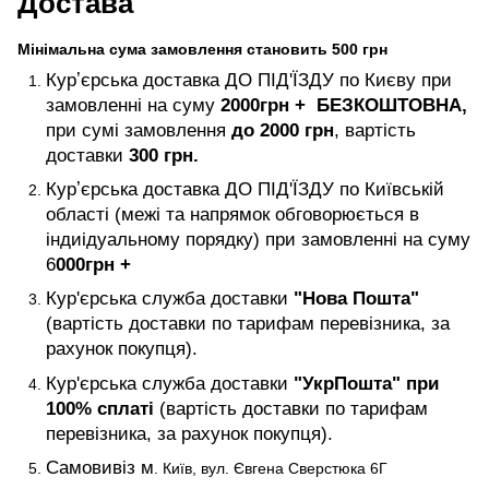
Достава
Мінімальна сума замовлення становить 500 грн
Курʼєрська доставка ДО ПІД'ЇЗДУ по Києву при
замовленні на суму
2000
грн +
БЕЗКОШТОВНА,
при сумі замовлення
до 2000 грн
, вартість
доставки
300 грн.
Курʼєрська доставка ДО ПІД'ЇЗДУ по Київській
області (межі та напрямок обговорюється в
індиідуальному порядку) при замовленні на суму
6
000
грн +
Кур'єрська служба доставки
"Нова Пошта"
(вартість доставки по тарифам перевізника, за
рахунок покупця).
Кур'єрська служба доставки
"УкрПошта" при
100% сплаті
(вартість доставки по тарифам
перевізника, за рахунок покупця).
Самовивіз м
. Київ, вул. Євгена Сверстюка 6Г