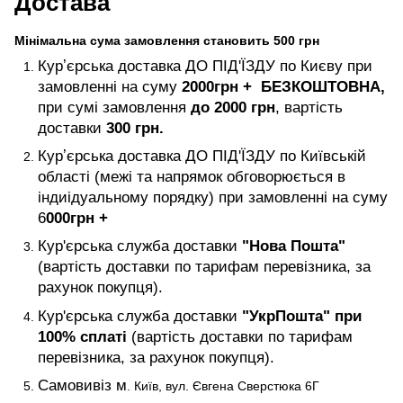
Достава
Мінімальна сума замовлення становить 500 грн
Курʼєрська доставка ДО ПІД'ЇЗДУ по Києву при
замовленні на суму
2000
грн +
БЕЗКОШТОВНА,
при сумі замовлення
до 2000 грн
, вартість
доставки
300 грн.
Курʼєрська доставка ДО ПІД'ЇЗДУ по Київській
області (межі та напрямок обговорюється в
індиідуальному порядку) при замовленні на суму
6
000
грн +
Кур'єрська служба доставки
"Нова Пошта"
(вартість доставки по тарифам перевізника, за
рахунок покупця).
Кур'єрська служба доставки
"УкрПошта" при
100% сплаті
(вартість доставки по тарифам
перевізника, за рахунок покупця).
Самовивіз м
. Київ, вул. Євгена Сверстюка 6Г