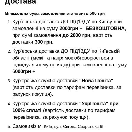
Достава
Мінімальна сума замовлення становить 500 грн
Курʼєрська доставка ДО ПІД'ЇЗДУ по Києву при
замовленні на суму
2000
грн +
БЕЗКОШТОВНА,
при сумі замовлення
до 2000 грн
, вартість
доставки
300 грн.
Курʼєрська доставка ДО ПІД'ЇЗДУ по Київській
області (межі та напрямок обговорюється в
індиідуальному порядку) при замовленні на суму
6
000
грн +
Кур'єрська служба доставки
"Нова Пошта"
(вартість доставки по тарифам перевізника, за
рахунок покупця).
Кур'єрська служба доставки
"УкрПошта" при
100% сплаті
(вартість доставки по тарифам
перевізника, за рахунок покупця).
Самовивіз м
. Київ, вул. Євгена Сверстюка 6Г