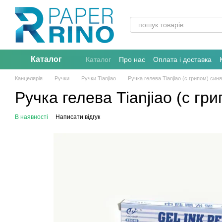
Перейти до основного контенту
Каталог
Каталог
Про нас
Оплата і доставка
Канцелярія
Ручки
Ручки Tianjiao
Ручка гелева Tianjiao (с грипом) синя
Ручка гелева Tianjiao (с гри
В наявності
Написати відгук