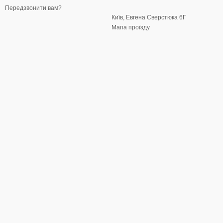
Передзвонити вам?
Київ, Евгена Сверстюка 6Г
Мапа проїзду