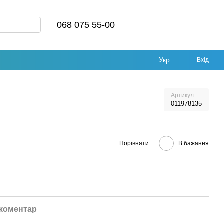
068 075 55-00
Укр
Вхід
Артикул
011978135
Порівняти
В бажання
 коментар