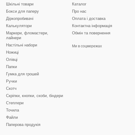
Шкільні товари
Каталог
Бокси для паперу
Про нас
Діркопробивачі
Оплата і доставка
Калькулятори
Контактна інформація
Маркери, фломастери,
Обмін та повернення
лайнери
Настільні набори
Ми в соцмережах
Ножиці
Олівці
Папки
Гумка для грошей
Ручки
Скотч
Скріпки, кнопки, скоби, біндери
Степлери
Точила
Файли
Паперова продукія