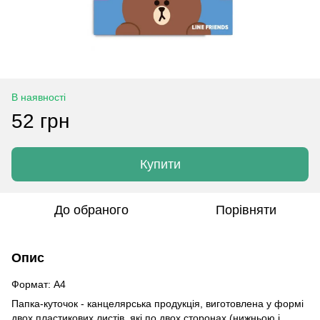
В наявності
52 грн
Купити
До обраного
Порівняти
Опис
Формат: A4
Папка-куточок - канцелярська продукція, виготовлена у формі
двох пластикових листів, які по двох сторонах (нижньою і