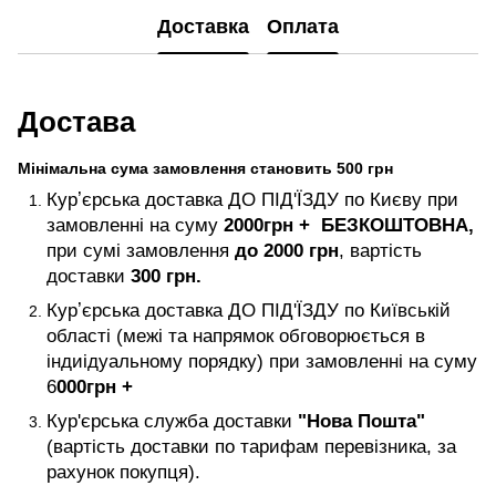
Доставка
Оплата
Достава
Мінімальна сума замовлення становить 500 грн
Курʼєрська доставка ДО ПІД'ЇЗДУ по Києву при
замовленні на суму
2000
грн +
БЕЗКОШТОВНА,
при сумі замовлення
до 2000 грн
, вартість
доставки
300 грн.
Курʼєрська доставка ДО ПІД'ЇЗДУ по Київській
області (межі та напрямок обговорюється в
індиідуальному порядку) при замовленні на суму
6
000
грн +
Кур'єрська служба доставки
"Нова Пошта"
(вартість доставки по тарифам перевізника, за
рахунок покупця).