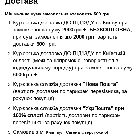
Достава
Мінімальна сума замовлення становить 500 грн
Курʼєрська доставка ДО ПІД'ЇЗДУ по Києву при
замовленні на суму
2000
грн +
БЕЗКОШТОВНА,
при сумі замовлення
до 2000 грн
, вартість
доставки
300 грн.
Курʼєрська доставка ДО ПІД'ЇЗДУ по Київській
області (межі та напрямок обговорюється в
індиідуальному порядку) при замовленні на суму
6
000
грн +
Кур'єрська служба доставки
"Нова Пошта"
(вартість доставки по тарифам перевізника, за
рахунок покупця).
Кур'єрська служба доставки
"УкрПошта" при
100% сплаті
(вартість доставки по тарифам
перевізника, за рахунок покупця).
Самовивіз м
. Київ, вул. Євгена Сверстюка 6Г