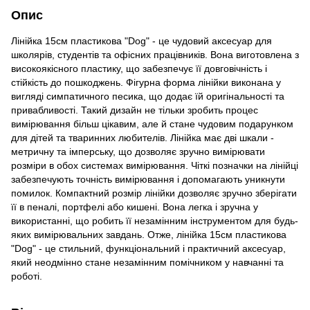
Опис
Лінійка 15см пластикова "Dog" - це чудовий аксесуар для
школярів, студентів та офісних працівників. Вона виготовлена з
високоякісного пластику, що забезпечує її довговічність і
стійкість до пошкоджень. Фігурна форма лінійки виконана у
вигляді симпатичного песика, що додає їй оригінальності та
привабливості. Такий дизайн не тільки зробить процес
вимірювання більш цікавим, але й стане чудовим подарунком
для дітей та тваринних любителів. Лінійка має дві шкали -
метричну та імперську, що дозволяє зручно вимірювати
розміри в обох системах вимірювання. Чіткі позначки на лінійці
забезпечують точність вимірювання і допомагають уникнути
помилок. Компактний розмір лінійки дозволяє зручно зберігати
її в пеналі, портфелі або кишені. Вона легка і зручна у
використанні, що робить її незамінним інструментом для будь-
яких вимірювальних завдань. Отже, лінійка 15см пластикова
"Dog" - це стильний, функціональний і практичний аксесуар,
який неодмінно стане незамінним помічником у навчанні та
роботі.