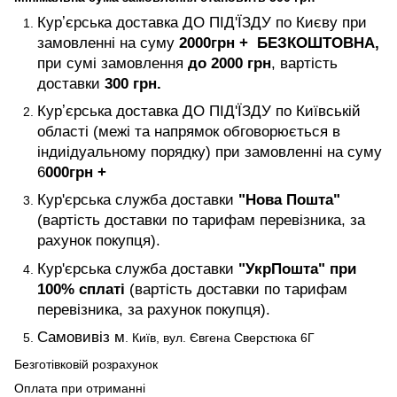
Курʼєрська доставка ДО ПІД'ЇЗДУ по Києву при
замовленні на суму
2000
грн +
БЕЗКОШТОВНА,
при сумі замовлення
до 2000 грн
, вартість
доставки
300 грн.
Курʼєрська доставка ДО ПІД'ЇЗДУ по Київській
області (межі та напрямок обговорюється в
індиідуальному порядку) при замовленні на суму
6
000
грн +
Кур'єрська служба доставки
"Нова Пошта"
(вартість доставки по тарифам перевізника, за
рахунок покупця).
Кур'єрська служба доставки
"УкрПошта" при
100% сплаті
(вартість доставки по тарифам
перевізника, за рахунок покупця).
Самовивіз м
. Київ, вул. Євгена Сверстюка 6Г
Безготівковій розрахунок
Оплата при отриманні