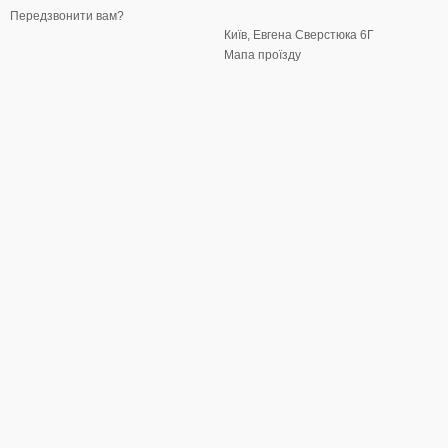
Передзвонити вам?
Київ, Евгена Сверстюка 6Г
Мапа проїзду