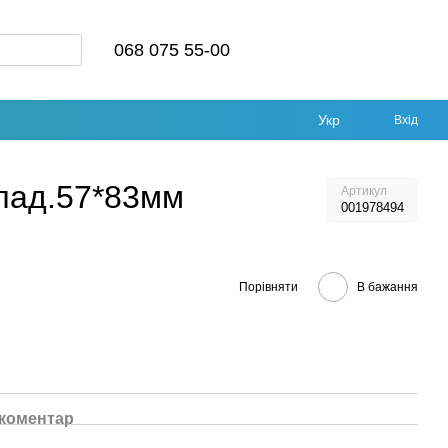
068 075 55-00
Укр
Вхід
клад.57*83мм
Артикул
001978494
Порівняти
В бажання
 коментар