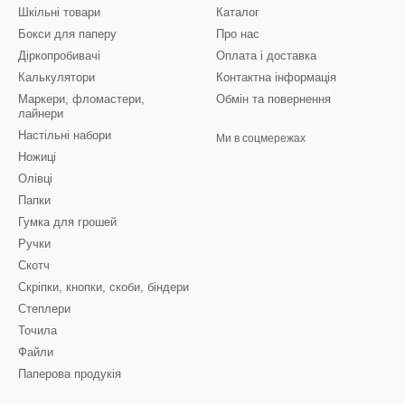
Шкільні товари
Каталог
Бокси для паперу
Про нас
Діркопробивачі
Оплата і доставка
Калькулятори
Контактна інформація
Маркери, фломастери,
Обмін та повернення
лайнери
Настільні набори
Ми в соцмережах
Ножиці
Олівці
Папки
Гумка для грошей
Ручки
Скотч
Скріпки, кнопки, скоби, біндери
Степлери
Точила
Файли
Паперова продукія