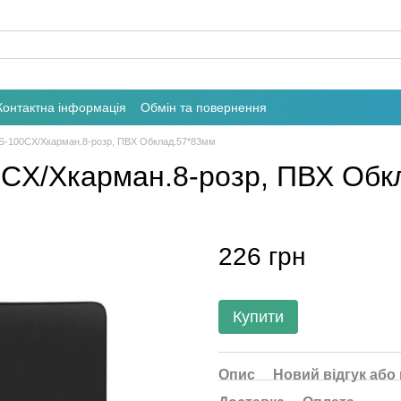
Контактна інформація
Обмін та повернення
t BS-100СX/Xкарман.8-розр, ПВХ Обклад.57*83мм
100СX/Xкарман.8-розр, ПВХ Об
226 грн
Купити
Опис
Новий відгук або