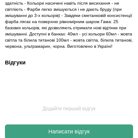
здатність - Кольори насичені навіть після висихання - не
світліють - Фарби легко змішуються і не дають бруду (при
змішуванні до 3-х кольорів) - Завдяки сметанковій консистенції
фарба лягає на поверхню рівномірним шаром Гама: 25
базових кольорів, які дозволяють отримати нові відтінки при
змішуванні. Доступні в банках: 40мл - усі кольори 60мл - жовта
світла та білила титанові 100мл - жовта світла, білила титанові,
червона, ультрамарин, чорна. Виготовлено в Україні!
Відгуки
Додайте перший відгук
Написати відгук