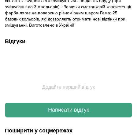
світліють - Фарби легко змішуються і не дають бруду (при
змішуванні до 3-х кольорів) - Завдяки сметанковій консистенції
фарба лягає на поверхню рівномірним шаром Гама: 25
базових кольорів, які дозволяють отримати нові відтінки при
змішуванні. Виготовлено в Україні!
Відгуки
Додайте перший відгук
Написати відгук
Поширити у соцмережах