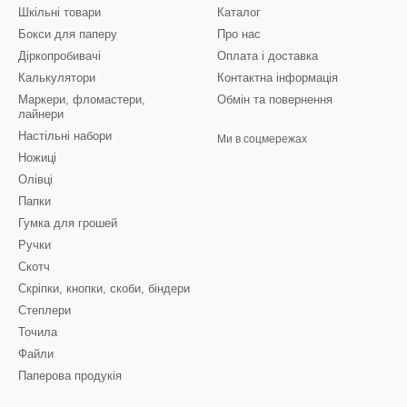
Шкільні товари
Каталог
Бокси для паперу
Про нас
Діркопробивачі
Оплата і доставка
Калькулятори
Контактна інформація
Маркери, фломастери,
Обмін та повернення
лайнери
Настільні набори
Ми в соцмережах
Ножиці
Олівці
Папки
Гумка для грошей
Ручки
Скотч
Скріпки, кнопки, скоби, біндери
Степлери
Точила
Файли
Паперова продукія