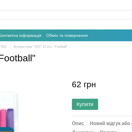
Контактна інформація
Обмін та повернення
 YES
Фломастери "YES" 12 кол. "Football"
ootball"
62 грн
Купити
Опис
Новий відгук або