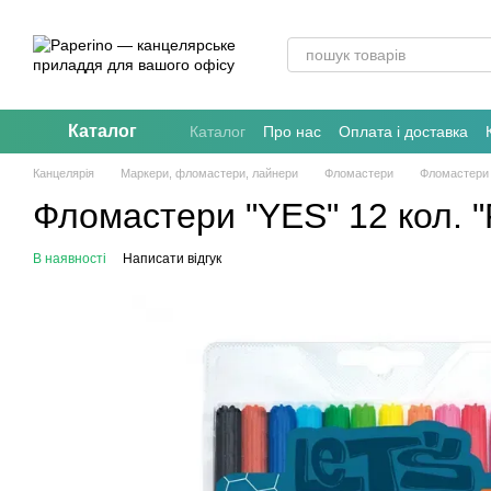
Перейти до основного контенту
Каталог
Каталог
Про нас
Оплата і доставка
Канцелярія
Маркери, фломастери, лайнери
Фломастери
Фломастери
Фломастери "YES" 12 кол. "F
В наявності
Написати відгук