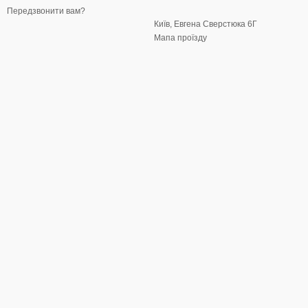
Передзвонити вам?
Київ, Евгена Сверстюка 6Г
Мапа проїзду