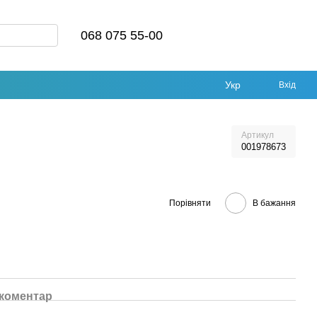
068 075 55-00
Укр
Вхід
Артикул
001978673
Порівняти
В бажання
 коментар