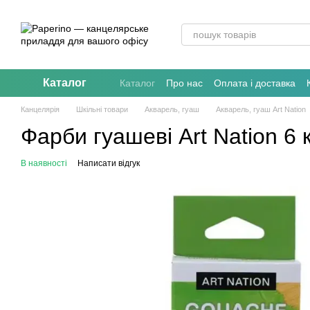
Перейти до основного контенту
Каталог
Каталог
Про нас
Оплата і доставка
Канцелярія
Шкільні товари
Акварель, гуаш
Акварель, гуаш Art Nation
Фарби гуашеві Art Nation 6
В наявності
Написати відгук