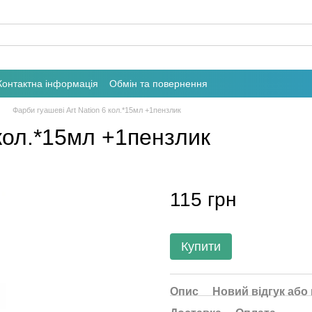
Контактна інформація
Обмін та повернення
Фарби гуашеві Art Nation 6 кол.*15мл +1пензлик
 кол.*15мл +1пензлик
115 грн
Купити
Опис
Новий відгук або