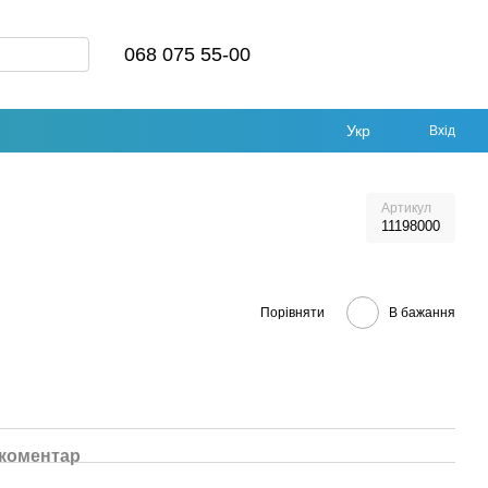
068 075 55-00
Укр
Вхід
Артикул
11198000
Порівняти
В бажання
 коментар