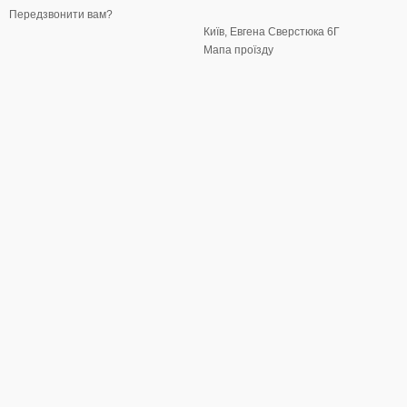
Передзвонити вам?
Київ, Евгена Сверстюка 6Г
Мапа проїзду