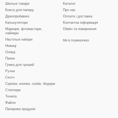
Шкільні товари
Каталог
Бокси для паперу
Про нас
Діркопробивачі
Оплата і доставка
Калькулятори
Контактна інформація
Маркери, фломастери,
Обмін та повернення
лайнери
Настільні набори
Ми в соцмережах
Ножиці
Олівці
Папки
Гумка для грошей
Ручки
Скотч
Скріпки, кнопки, скоби, біндери
Степлери
Точила
Файли
Паперова продукія