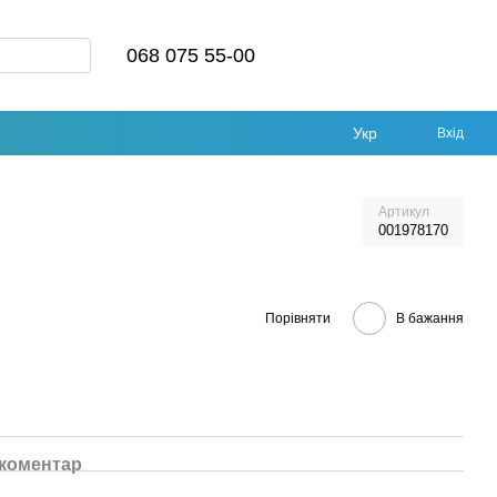
068 075 55-00
Укр
Вхід
Артикул
001978170
Порівняти
В бажання
 коментар