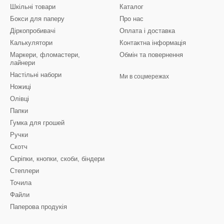
Шкільні товари
Каталог
Бокси для паперу
Про нас
Діркопробивачі
Оплата і доставка
Калькулятори
Контактна інформація
Маркери, фломастери,
Обмін та повернення
лайнери
Настільні набори
Ми в соцмережах
Ножиці
Олівці
Папки
Гумка для грошей
Ручки
Скотч
Скріпки, кнопки, скоби, біндери
Степлери
Точила
Файли
Паперова продукія