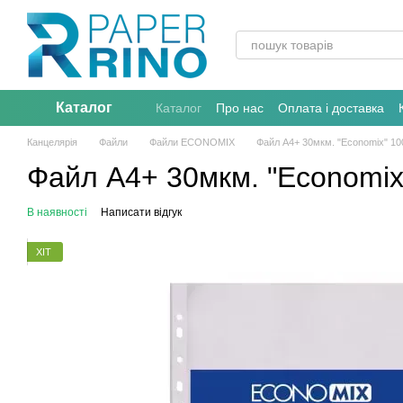
Перейти до основного контенту
Каталог
Каталог
Про нас
Оплата і доставка
Канцелярія
Файли
Файли ECONOMIX
Файл А4+ 30мкм. "Economix" 1
Файл А4+ 30мкм. "Economix
В наявності
Написати відгук
ХІТ