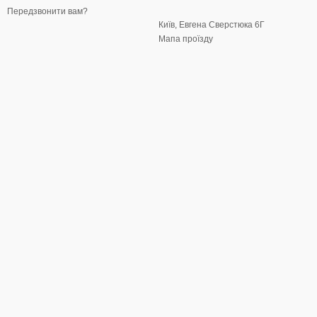
Передзвонити вам?
Київ, Евгена Сверстюка 6Г
Мапа проїзду