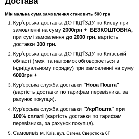
Достава
Мінімальна сума замовлення становить 500 грн
Курʼєрська доставка ДО ПІД'ЇЗДУ по Києву при
замовленні на суму
2000
грн +
БЕЗКОШТОВНА,
при сумі замовлення
до 2000 грн
, вартість
доставки
300 грн.
Курʼєрська доставка ДО ПІД'ЇЗДУ по Київській
області (межі та напрямок обговорюється в
індиідуальному порядку) при замовленні на суму
6
000
грн +
Кур'єрська служба доставки
"Нова Пошта"
(вартість доставки по тарифам перевізника, за
рахунок покупця).
Кур'єрська служба доставки
"УкрПошта" при
100% сплаті
(вартість доставки по тарифам
перевізника, за рахунок покупця).
Самовивіз м
. Київ, вул. Євгена Сверстюка 6Г