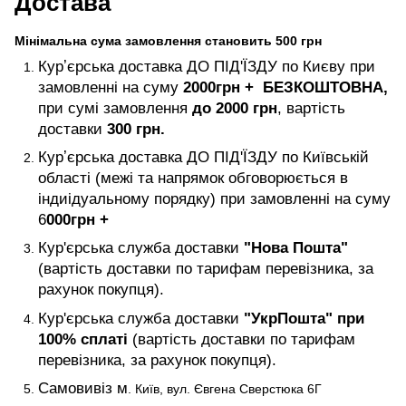
Достава
Мінімальна сума замовлення становить 500 грн
Курʼєрська доставка ДО ПІД'ЇЗДУ по Києву при
замовленні на суму
2000
грн +
БЕЗКОШТОВНА,
при сумі замовлення
до 2000 грн
, вартість
доставки
300 грн.
Курʼєрська доставка ДО ПІД'ЇЗДУ по Київській
області (межі та напрямок обговорюється в
індиідуальному порядку) при замовленні на суму
6
000
грн +
Кур'єрська служба доставки
"Нова Пошта"
(вартість доставки по тарифам перевізника, за
рахунок покупця).
Кур'єрська служба доставки
"УкрПошта" при
100% сплаті
(вартість доставки по тарифам
перевізника, за рахунок покупця).
Самовивіз м
. Київ, вул. Євгена Сверстюка 6Г