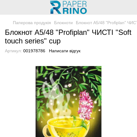
Паперова продукія
Блокноти
Блокнот A5/48 "Profiplan" ЧИСТ
Блокнот A5/48 "Profiplan" ЧИСТІ "Soft
touch series" cup
Артикул:
001978786
Написати відгук