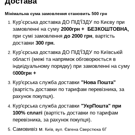
Достава
Мінімальна сума замовлення становить 500 грн
Курʼєрська доставка ДО ПІД'ЇЗДУ по Києву при
замовленні на суму
2000
грн +
БЕЗКОШТОВНА,
при сумі замовлення
до 2000 грн
, вартість
доставки
300 грн.
Курʼєрська доставка ДО ПІД'ЇЗДУ по Київській
області (межі та напрямок обговорюється в
індиідуальному порядку) при замовленні на суму
6
000
грн +
Кур'єрська служба доставки
"Нова Пошта"
(вартість доставки по тарифам перевізника, за
рахунок покупця).
Кур'єрська служба доставки
"УкрПошта" при
100% сплаті
(вартість доставки по тарифам
перевізника, за рахунок покупця).
Самовивіз м
. Київ, вул. Євгена Сверстюка 6Г