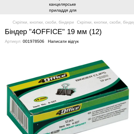
Скріпки, кнопки, скоби, біндери
Скріпки, кнопки, скоби, бін
Біндер "4OFFICE" 19 мм (12)
Артикул:
001978506
Написати відгук