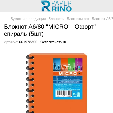
Бумажная продукция
Блокноты
Блокноты опт
Блокнот A6/
Блокнот A6/80 "MICRO" "Офорт"
спираль (5шт)
Артикул:
001978355
Оставить отзыв