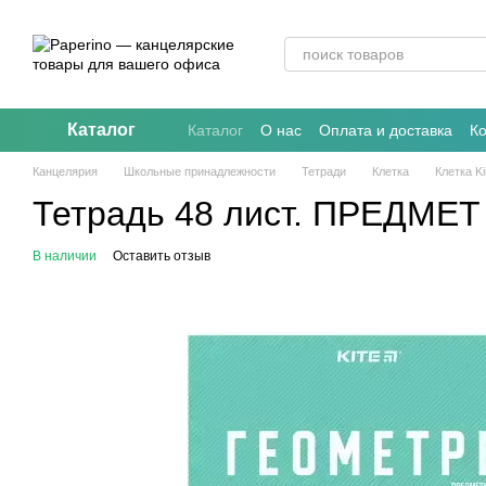
Перейти к основному контенту
Каталог
Каталог
О нас
Оплата и доставка
К
Канцелярия
Школьные принадлежности
Тетради
Клетка
Клетка Ki
Тетрадь 48 лист. ПРЕДМЕТ 
В наличии
Оставить отзыв