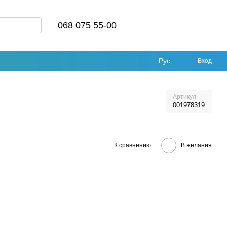
068 075 55-00
Рус
Вход
Артикул
001978319
К сравнению
В желания