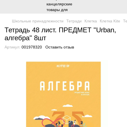
Школьные принадлежности
Тетради
Клетка
Клетка Kite
Т
Тетрадь 48 лист. ПРЕДМЕТ "Urban,
алгебра" 8шт
Артикул:
001978320
Оставить отзыв