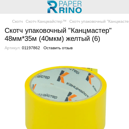
Скотч
Скотч Канцмайстер™
Скотч упаковочный "Канцмасте
Скотч упаковочный "Канцмастер"
48мм*35м (40мкм) желтый (6)
Артикул:
01197862
Оставить отзыв