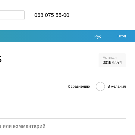
068 075 55-00
Рус
Вход
5
Артикул
001978974
К сравнению
В желания
 или комментарий