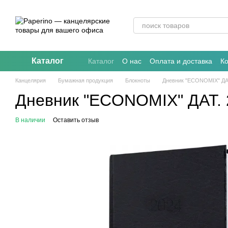
Перейти к основному контенту
Каталог
Каталог
О нас
Оплата и доставка
К
Канцелярия
Бумажная продукция
Блокноты
Дневник "ECONOMIX" ДАТ
Дневник "ECONOMIX" ДАТ. 
В наличии
Оставить отзыв