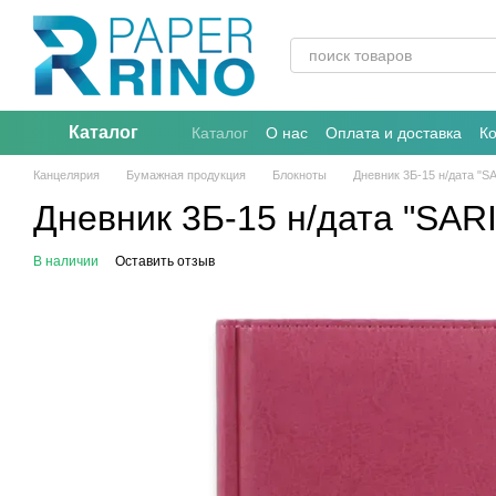
Перейти к основному контенту
Каталог
Каталог
О нас
Оплата и доставка
К
Канцелярия
Бумажная продукция
Блокноты
Дневник 3Б-15 н/дата "S
Дневник 3Б-15 н/дата "SAR
В наличии
Оставить отзыв