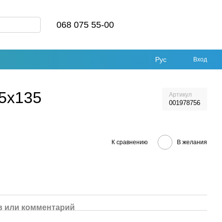
068 075 55-00
Рус
Вход
95х135
Артикул
001978756
К сравнению
В желания
 или комментарий