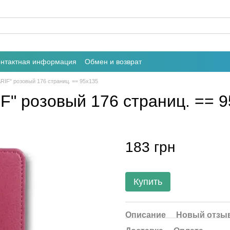
онтактная информация
Обмен и возврат
ARIF" розовый 176 страниц. == 95х135
IF" розовый 176 страниц. == 
183 грн
Купить
Описание
Новый отзыв