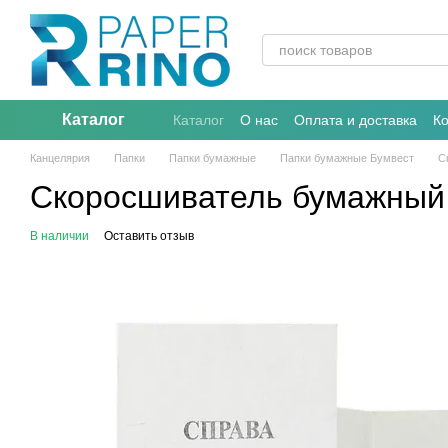
Перейти к основному контенту
Каталог
Каталог
О нас
Оплата и доставка
К
Канцелярия
Папки
Папки бумажные
Папки бумажные Бумвест
С
Скоросшиватель бумажный 
В наличии
Оставить отзыв