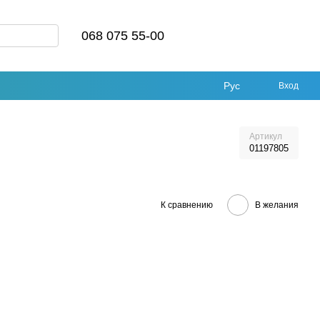
068 075 55-00
Рус
Вход
Артикул
01197805
К сравнению
В желания