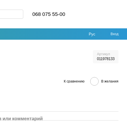
068 075 55-00
Рус
Вход
Артикул
011978133
К сравнению
В желания
 или комментарий