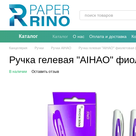
Перейти к основному контенту
Каталог
Каталог
О нас
Оплата и доставка
К
Канцелярия
Ручки
Ручки AIHAO
Ручка гелевая "AIHAO" фиолетовая 
Ручка гелевая "AIHAO" фио
В наличии
Оставить отзыв