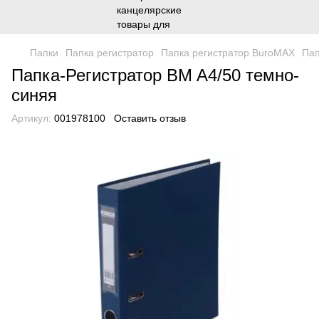
Папки
Папка регистратор
Папка регистратор BuroMAX
Пап
Папка-Регистратор BM A4/50 темно-
синяя
Артикул:
001978100
Оставить отзыв