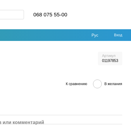
068 075 55-00
Рус
Вход
Артикул
01197853
К сравнению
В желания
 или комментарий