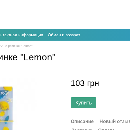
онтактная информация
Обмен и возврат
S" на резинке "Lemon"
инке "Lemon"
103 грн
Купить
Описание
Новый отзыв