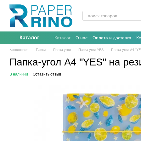
Перейти к основному контенту
Каталог
Каталог
О нас
Оплата и доставка
К
Канцелярия
Папки
Папка угол
Папка угол YES
Папка-угол A4 "YE
Папка-угол A4 "YES" на рез
В наличии
Оставить отзыв