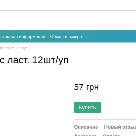
онтактная информация
Обмен и возврат
HB с ласт. 12шт/уп
 с ласт. 12шт/уп
57 грн
Купить
Описание
Новый отзыв