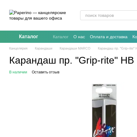
Перейти к основному контенту
Каталог
Каталог
О нас
Оплата и доставка
К
Канцелярия
Карандаши
Карандаши MARCO
Карандаш пр. "Grip-rite" 
Карандаш пр. "Grip-rite" HB
В наличии
Оставить отзыв