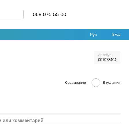
068 075 55-00
Рус
Вход
Артикул
001978404
К сравнению
В желания
 или комментарий