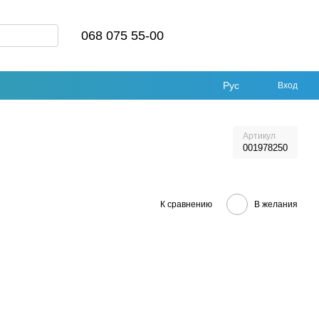
068 075 55-00
Рус
Вход
Артикул
001978250
К сравнению
В желания