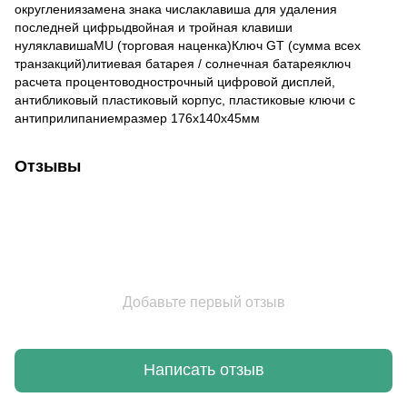
округлениязамена знака числаклавиша для удаления
последней цифрыдвойная и тройная клавиши
нуляклавишаMU (торговая наценка)Ключ GT (сумма всех
транзакций)литиевая батарея / солнечная батареяключ
расчета процентоводнострочный цифровой дисплей,
антибликовый пластиковый корпус, пластиковые ключи с
антиприлипаниемразмер 176x140x45мм
Отзывы
Добавьте первый отзыв
Написать отзыв