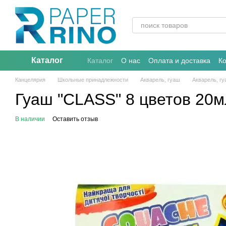
Перейти к основному контенту
Каталог
Каталог
О нас
Оплата и доставка
К
Канцелярия
Школьные принадлежности
Акварель, гуаш
Акварель, г
Гуаш "CLASS" 8 цветов 20м
В наличии
Оставить отзыв