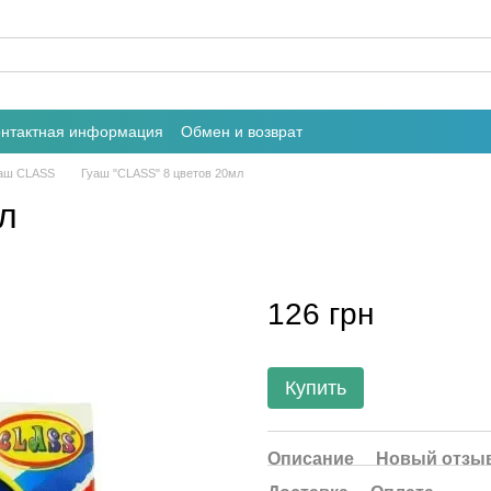
онтактная информация
Обмен и возврат
уаш CLASS
Гуаш "CLASS" 8 цветов 20мл
л
126 грн
Купить
Описание
Новый отзыв