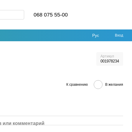
068 075 55-00
Рус
Вход
Артикул
001978234
К сравнению
В желания
 или комментарий